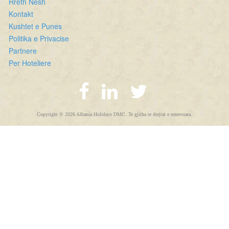
Rreth Nesh
Kontakt
Kushtet e Punes
Politika e Privacise
Partnere
Per Hoteliere
Copyright © 2026 Albania Holidays DMC. Te gjitha te drejtat e rezervuara.