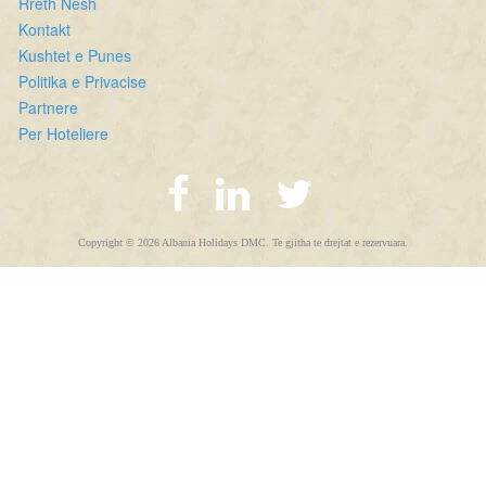
Rreth Nesh
Kontakt
Kushtet e Punes
Politika e Privacise
Partnere
Per Hoteliere
Copyright © 2026 Albania Holidays DMC. Te gjitha te drejtat e rezervuara.