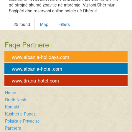
që ofrojnë shumë zbavitje në mbrëmje. Vizitoni Dhërmiun,
Shqipëri dhe rezervoni online hotele në Dhërmi.
25 found
Map
Filters
Faqe Partnere
www.albania-holidays.com
www.albania-hotel.com
www.tirana-hotel.com
Home
Rreth Nesh
Kontakt
Kushtet e Punes
Politika e Privacise
Partnere