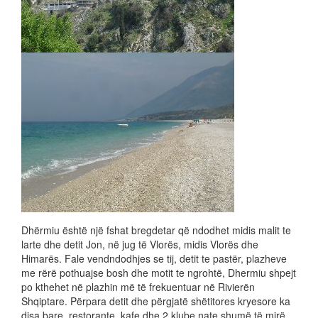
Dhërmiu është një fshat bregdetar që ndodhet midis malit te
larte dhe detit Jon, në jug të Vlorës, midis Vlorës dhe
Himarës. Fale vendndodhjes se tij, detit te pastër, plazheve
me rërë pothuajse bosh dhe motit te ngrohtë, Dhermiu shpejt
po kthehet në plazhin më të frekuentuar në Rivierën
Shqiptare. Përpara detit dhe përgjatë shëtitores kryesore ka
disa bare, restorante, kafe dhe 2 klube nate shumë të mirë