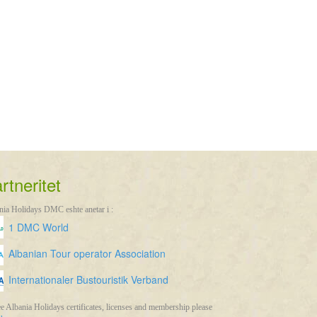
rtneritet
nia Holidays DMC eshte anetar i :
1 DMC World
Albanian Tour operator Association
Internationaler Bustouristik Verband
e Albania Holidays certificates, licenses and membership please