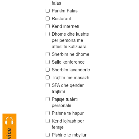
falas
Parkim Falas
Restorant
Kend interneti
Dhome dhe kushte
per persona me
aftesi te kufizuara
Sherbim ne dhome
Salle konference
Sherbim lavanderie
Trajtim me masazh
SPA dhe qender
trajtimi
Pajisje tualeti
personale
Pishine te hapur
Kend lojrash per
femije
Pishine te mbyllur