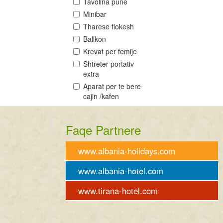
Tavolina pune
Minibar
Tharese flokesh
Ballkon
Krevat per femije
Shtreter portativ
extra
Aparat per te bere
cajin /kafen
Faqe Partnere
www.albania-holidays.com
www.albania-hotel.com
www.tirana-hotel.com