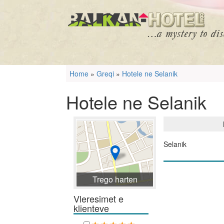
Home
»
Greqi
»
Hotele ne Selanik
Hotele ne Selanik
Selanik
Trego harten
Vleresimet e
klienteve