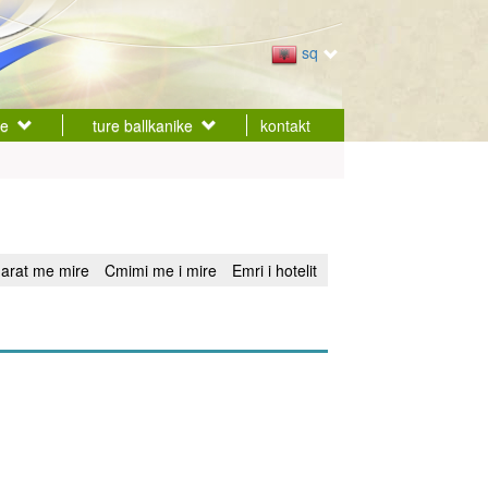
sq
ke
ture ballkanike
kontakt
uarat me mire
Cmimi me i mire
Emri i hotelit