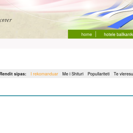
home
hotele ballkani
Rendit sipas:
I rekomanduar
Me i Shituri
Popullariteti
Te vleres