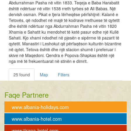
Abdurrahman Pasha në vitin 1833. Teqeja e Baba Harabatit
është ndërtuar në vitin 1538 rreth tyrbes së Ali Babas. Një
dervish osman. Pikat e tjera tërheqëse përfshijnë: Kalanë e
Tetovës, që ndodhet në majë të kodrave rrethuese të qytetit
dhe është ndërtuar nga Abdurrahman Pasha në vitin 1820
Xhamia e Sahatit ku mendohet të ketë pasur edhe një Kullë
Sahati. Kjo xhami ndodhet në pjesën e sipërme të pazarit të
qytetit. Manastiri i Leshokut që përfaqëson kulturën bizantine
në qytet. Tetova është dhe një stacion shumë i preferuar i
skive në Maqedoni. Qendra e Popova-Shapkas është një
nga më të frekuentuarat në stinën e dimrit.
25 found
Map
Filters
Faqe Partnere
www.albania-holidays.com
www.albania-hotel.com
www.tirana-hotel.com