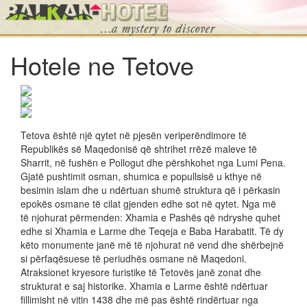
Hotele ne Tetove
Tetova është një qytet në pjesën veriperëndimore të
Republikës së Maqedonisë që shtrihet rrëzë maleve të
Sharrit, në fushën e Pollogut dhe përshkohet nga Lumi Pena.
Gjatë pushtimit osman, shumica e popullsisë u kthye në
besimin islam dhe u ndërtuan shumë struktura që i përkasin
epokës osmane të cilat gjenden edhe sot në qytet. Nga më
të njohurat përmenden: Xhamia e Pashës që ndryshe quhet
edhe si Xhamia e Larme dhe Teqeja e Baba Harabatit. Të dy
këto monumente janë më të njohurat në vend dhe shërbejnë
si përfaqësuese të periudhës osmane në Maqedoni.
Atraksionet kryesore turistike të Tetovës janë zonat dhe
strukturat e saj historike. Xhamia e Larme është ndërtuar
fillimisht në vitin 1438 dhe më pas është rindërtuar nga