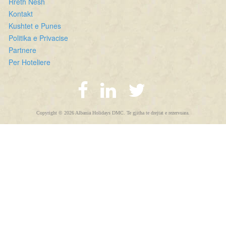
Rreth Nesh
Kontakt
Kushtet e Punes
Politika e Privacise
Partnere
Per Hoteliere
Copyright © 2026 Albania Holidays DMC. Te gjitha te drejtat e rezervuara.