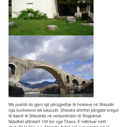
Më poshtë do gjeni një përzgjedhje të hoteleve në Shkodër
nga buxhetoret tek luksozët. Shkodra shtrihet përgjatë bregut
të liqenit të Shkodrës në veriperëndim të Shqipërisë.
Ndodhet afërsisht 100 km nga Tirana. E ndërtuar rreth