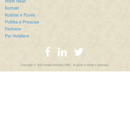
Rreth Nesh
Kontakt
Kushtet e Punes
Politika e Privacise
Partnere
Per Hoteliere
Copyright © 2026 Albania Holidays DMC. Te gjitha te drejtat e rezervuara.