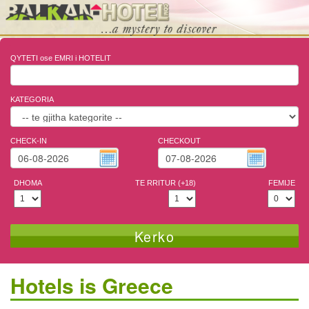
QYTETI ose EMRI i HOTELIT
KATEGORIA
CHECK-IN
CHECKOUT
DHOMA
TE RRITUR (+18)
FEMIJE
Kerko
Hotels is Greece