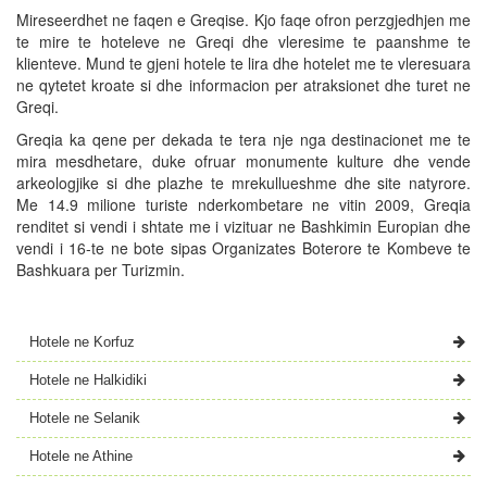
Mireseerdhet ne faqen e Greqise. Kjo faqe ofron perzgjedhjen me
te mire te hoteleve ne Greqi dhe vleresime te paanshme te
klienteve. Mund te gjeni hotele te lira dhe hotelet me te vleresuara
ne qytetet kroate si dhe informacion per atraksionet dhe turet ne
Greqi.
Greqia ka qene per dekada te tera nje nga destinacionet me te
mira mesdhetare, duke ofruar monumente kulture dhe vende
arkeologjike si dhe plazhe te mrekullueshme dhe site natyrore.
Me 14.9 milione turiste nderkombetare ne vitin 2009, Greqia
renditet si vendi i shtate me i vizituar ne Bashkimin Europian dhe
vendi i 16-te ne bote sipas Organizates Boterore te Kombeve te
Bashkuara per Turizmin.
Hotele ne Korfuz
Hotele ne Halkidiki
Hotele ne Selanik
Hotele ne Athine