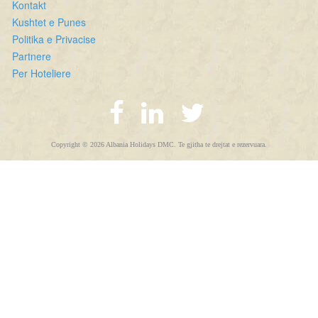
Kontakt
Kushtet e Punes
Politika e Privacise
Partnere
Per Hoteliere
Copyright © 2026 Albania Holidays DMC. Te gjitha te drejtat e rezervuara.