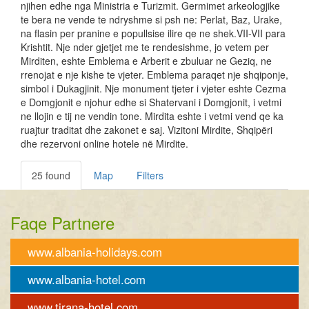
njihen edhe nga Ministria e Turizmit. Germimet arkeologjike
te bera ne vende te ndryshme si psh ne: Perlat, Baz, Urake,
na flasin per pranine e popullsise ilire qe ne shek.VII-VII para
Krishtit. Nje nder gjetjet me te rendesishme, jo vetem per
Mirditen, eshte Emblema e Arberit e zbuluar ne Geziq, ne
rrenojat e nje kishe te vjeter. Emblema paraqet nje shqiponje,
simbol i Dukagjinit. Nje monument tjeter i vjeter eshte Cezma
e Domgjonit e njohur edhe si Shatervani i Domgjonit, i vetmi
ne llojin e tij ne vendin tone. Mirdita eshte i vetmi vend qe ka
ruajtur traditat dhe zakonet e saj. Vizitoni Mirdite, Shqipëri
dhe rezervoni online hotele në Mirdite.
25 found
Map
Filters
Faqe Partnere
www.albania-holidays.com
www.albania-hotel.com
www.tirana-hotel.com