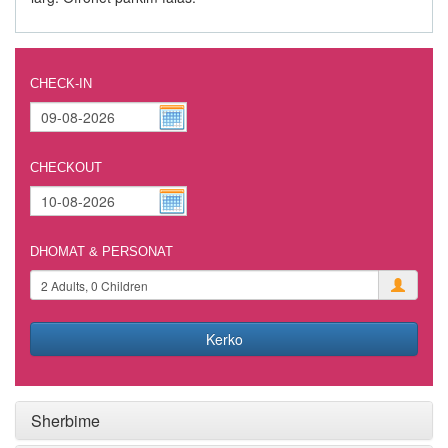
CHECK-IN
CHECKOUT
DHOMAT & PERSONAT
Kerko
Sherbime