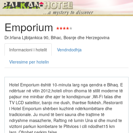
Emporium
Dr.Irfana Ljibijankica 90, Bihac, Bosnje dhe Herzegovina
Informacioni i hotelit
Vendndodhja
Vleresime per hotelin
Hotel Emporium është 10-minuta larg nga qendra e Bihaq. E
ndërtuar në vitin 2012,hoteli ofron dhoma të stilit moderne të
pajisur me minibar dhe ajer te kondisjonuar ,Wi-Fi falas dhe
TV LCD satelitor, banjo me dush, tharëse flokësh..Restoranti
i Hotel Emporium shërben kuzhinë ndërkombëtare dhe
tradicionale. Ju mund të beni sauna dhe trajtime të
ndryshme masazherie, Rafting në lumin Una si dhe mund te
vizitoni parkun kombetare te Plitvices i cili ndodhet15 km
larg. Ofrohet parkim falas.