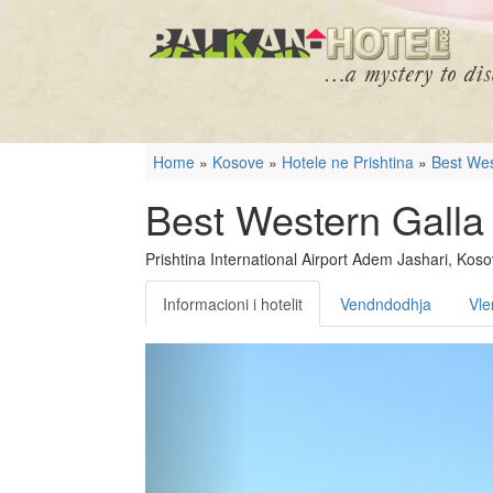
Home
»
Kosove
»
Hotele ne Prishtina
»
Best Wes
Best Western Galla
Prishtina International Airport Adem Jashari, Kos
Informacioni i hotelit
Vendndodhja
Vle