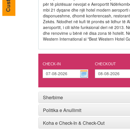
për të plotësuar nevojat e Aeroportit Ndërkomb
mbi 21 dyqane dhe një hotel modern aeroporti 
disponueshme, dhomë konferencash, restorant 
Zekës. Ndodhet në kufi të pronës së lidhur të AN
aeroportit, i cili ishte funksional deri në 2013. 
dhe renovime u bënë në disa zona të hotelit. Në
Western International si "Best Western Hotel Ga
CHECK-IN
CHECKOUT
Sherbime
Politika e Anullimit
Koha e Check-In & Check-Out