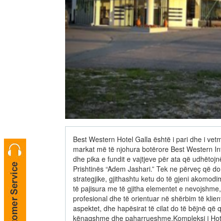
Best Western Hotel Galla është i pari dhe i vet
markat më të njohura botërore Best Western Int
dhe pika e fundit e vajtjeve për ata që udhëtoj
Prishtinës “Adem Jashari.” Tek ne përveç që do 
strategjike, gjithashtu ketu do të gjeni akomodi
të pajisura me të gjitha elementet e nevojshme, 
profesional dhe të orientuar në shërbim të klien
aspektet, dhe hapësirat të cilat do të bëjnë që 
kënaqshme dhe paharrueshme.Kompleksi i Hotel