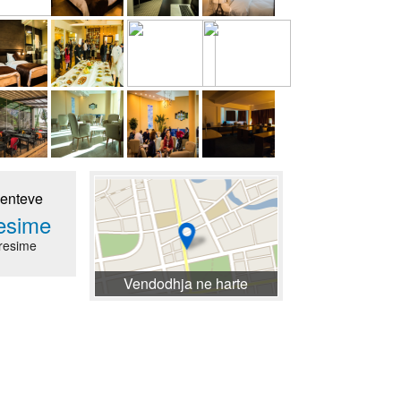
ienteve
resime
resime
Vendodhja ne harte