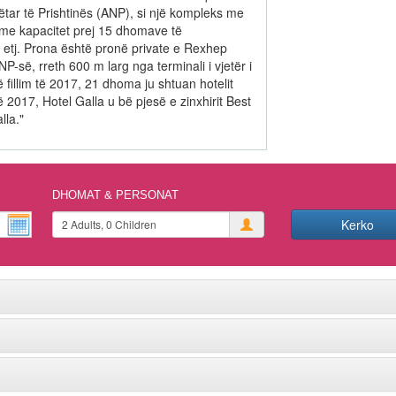
ëtar të Prishtinës (ANP), si një kompleks me
me kapacitet prej 15 dhomave të
etj. Prona është pronë private e Rexhep
P-së, rreth 600 m larg nga terminali i vjetër i
Në fillim të 2017, 21 dhoma ju shtuan hotelit
 2017, Hotel Galla u bë pjesë e zinxhirit Best
lla."
DHOMAT & PERSONAT
Kerko