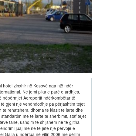
mi hotel zinxhir në Kosovë nga një ndër
ernational. Ne jemi pika e parë e ardhjes,
në nëpërmjet Aeroportit ndërkombëtar të
të gjeni një vendndodhje pa përjashtim tejet
m të rehatshëm, dhoma të klasit të lartë dhe
standardin më të lartë të shërbimit, staf tejet
tëve tanë, ushqim të shijshëm në të gjitha
qëndrimi juaj me ne të jetë një përvojë e
 Galla u ndërtua në vitin 2006 me qëllim