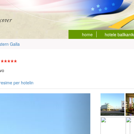
home
hotele ballkani
tern Galla
ovo
resime per hotelin