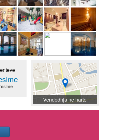
ienteve
resime
resime
Vendodhja ne harte