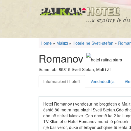
Home
»
Maliizi
»
Hotele ne Sveti-stefan
»
Roman
Romanov
Sumet bb, 85315 Sveti Stefan, Mali i Zi
Informacioni i hotelit
Vendndodhja
Vle
Hotel Romanov i vendosur në bregdetin e Malit 
është 80 metra nga plazhi Sveti Stefan.Çdo dh
dhe në shtrat luksoze. Çdo dhomë ka 2 kolltuqe
TV.Klientet e Hotel Romanov mund të përdorin 
një bar veror, duke shërbyer ushqime të lehta 