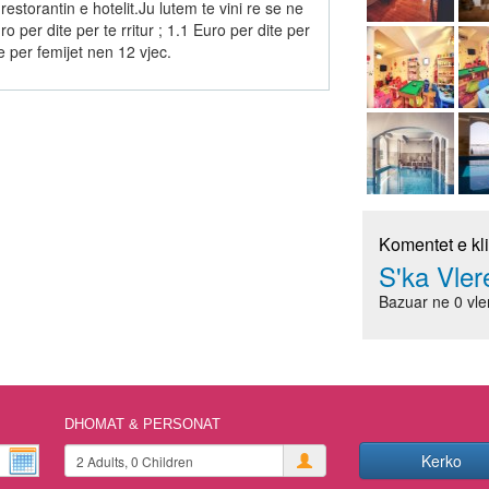
orantin e hotelit.Ju lutem te vini re se ne
o per dite per te rritur ; 1.1 Euro per dite per
e per femijet nen 12 vjec.
Komentet e kl
S'ka Vle
Bazuar ne 0 vle
DHOMAT & PERSONAT
Kerko