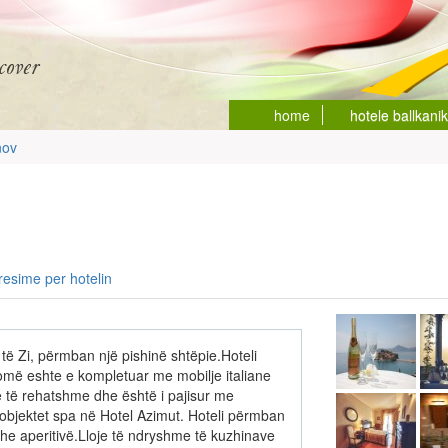
home
hotele ballkani
ov
resime per hotelin
të Zi, përmban një pishinë shtëpie.Hoteli
omë eshte e kompletuar me mobilje italiane
 të rehatshme dhe është i pajisur me
objektet spa në Hotel Azimut. Hoteli përmban
dhe aperitivë.Lloje të ndryshme të kuzhinave