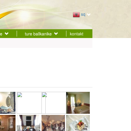
sq
ke
ture ballkanike
kontakt