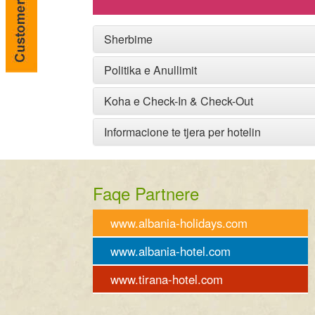
Sherbime
Politika e Anullimit
Koha e Check-In & Check-Out
Informacione te tjera per hotelin
Faqe Partnere
www.albania-holidays.com
www.albania-hotel.com
www.tirana-hotel.com