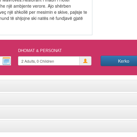
dhe një ambjente verore. Ajo shërben
ç një shkollë per mesimin e skive, pajisje te
mund të shijojne ski natës në fundjavë gjatë
DHOMAT & PERSONAT
Kerko