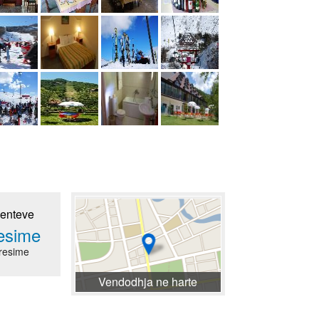
ienteve
resime
resime
Vendodhja ne harte