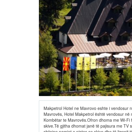
Makpetrol Hotel ne Mavrovo eshte i vendosur në 
Mavrovës, Hotel Makpetrol është vendosur në n
Kombëtar te Mavrovës.Ofron dhoma me Wi-Fi fal
skive.Të gjitha dhomat janë të pajisura me TV sa
shijojne pamjet e pistes se skive dhe të liqenit