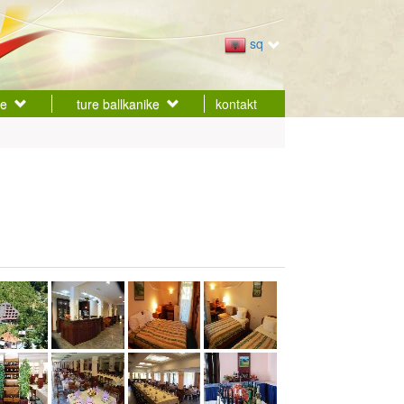
sq
ke
ture ballkanike
kontakt