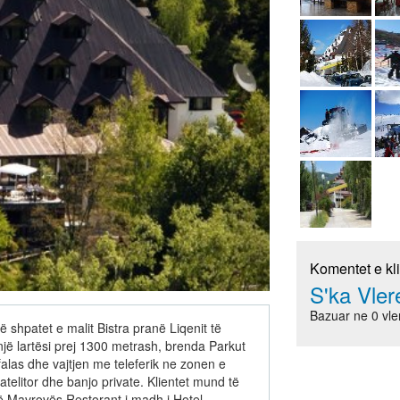
Komentet e kl
S'ka Vle
Bazuar ne 0 vle
shpatet e malit Bistra pranë Liqenit të
jë lartësi prej 1300 metrash, brenda Parkut
as dhe vajtjen me teleferik ne zonen e
telitor dhe banjo private. Klientet mund të
 të Mavrovës.Restorant i madh i Hotel