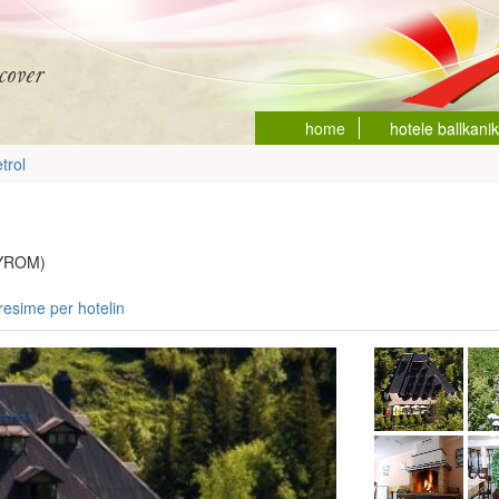
home
hotele ballkani
trol
FYROM)
resime per hotelin