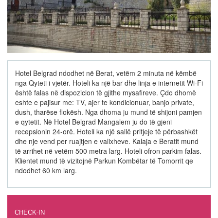
Hotel Belgrad ndodhet në Berat, vetëm 2 minuta në këmbë
nga Qyteti i vjetër. Hoteli ka një bar dhe linja e internetit Wi-Fi
është falas në dispozicion të gjithe mysafireve. Çdo dhomë
eshte e pajisur me: TV, ajer te kondicionuar, banjo private,
dush, tharëse flokësh. Nga dhoma ju mund të shijoni pamjen
e qytetit. Në Hotel Belgrad Mangalem ju do të gjeni
recepsionin 24-orë. Hoteli ka një sallë pritjeje të përbashkët
dhe nje vend per ruajtjen e valixheve. Kalaja e Beratit mund
të arrihet në vetëm 500 metra larg. Hoteli ofron parkim falas.
Klientet mund të vizitojnë Parkun Kombëtar të Tomorrit qe
ndodhet 60 km larg.
CHECK-IN