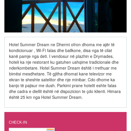
Hotel Summer Dream ne Dhermi ofron dhoma me ajër të
kondicionuar , Wi-Fi falas dhe ballkone, disa nga të cilat
kanë pamje nga deti. I vendosur në plazhin e Drymades,
hoteli ka nje restorant ku gatuhen ushqime tradicionale dhe
nderkombetare. Hotel Summer Dream është i rrethuar me
bimësi mesdhetare. Të gjitha dhomat kane televizor me
ekran te sheshte satelitor dhe nje minibar. Cdo dhome ka
banjo të pajisur me dush. Parkimi prane hotelit eshte falas
dhe cadra e diellit është në dispozicion te çdo klienti. Himara
është 25 km nga Hotel Summer Dream.
CHECK-IN