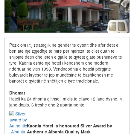
Pozicioni i tij strategjik në qendër të qytetit dhe afër detit e
bën atë një zgjedhje të mire për njerëzit, të cilët duan të
shijojnë detin dhe jetën e gjalle të qytetit gjate pushimeve të
tyre. Kaonia është një hotel i këndshëm dhe modern i
ndërtuar në vitin 1998. Vendndodhja e hotelit përgjatë
bulevardit kryesor të jep mundësinë të bashkohesh me
banorët e qytetit në shëtitjen e tyre tradicionale.
Dhomat
Hoteli ka 24 dhoma gjithsej, midis te cilave 12 jane dyshe, 4
jane dopjo, 6 treshe dhe 2 apartamente.
Kaonia Hotel is honoured Silver Award by
Authentic Albania Quality Mark