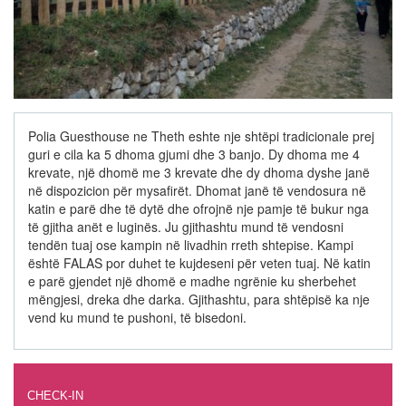
Polia Guesthouse ne Theth eshte nje shtëpi tradicionale prej
guri e cila ka 5 dhoma gjumi dhe 3 banjo. Dy dhoma me 4
krevate, një dhomë me 3 krevate dhe dy dhoma dyshe janë
në dispozicion për mysafirët. Dhomat janë të vendosura në
katin e parë dhe të dytë dhe ofrojnë nje pamje të bukur nga
të gjitha anët e luginës. Ju gjithashtu mund të vendosni
tendën tuaj ose kampin në livadhin rreth shtepise. Kampi
është FALAS por duhet te kujdeseni për veten tuaj. Në katin
e parë gjendet një dhomë e madhe ngrënie ku sherbehet
mëngjesi, dreka dhe darka. Gjithashtu, para shtëpisë ka nje
vend ku mund te pushoni, të bisedoni.
CHECK-IN