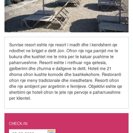
Sunrise resort eshte nje resort i madh dhe i kendshem qe
ndodhet ne brigjet e detit Jon. Ofron nje nga pamjet me te
bukura dhe kushtet me te mira per te kaluar pushime te
paharrueshme. Resorti eshte i rrethuar nga qetesia,
gjelberimi dhe zhurma e dallgeve te detit. Hoteli me 21
dhoma ofron kushte komode dhe bashkekohore. Restoranti
ofron nje meny tradicionale dhe mesdhetare. Resorti ofron
dhe nje ambjent per argetimin e femijeve. Objektivi eshte qe
sherbimi qe hoteli ofron te jete nje pervoje e paharrueshme
per klientet.
CHECK-IN